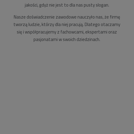
jakości, gdyż nie jest to dla nas pusty slogan.
Nasze doświadczenie zawodowe nauczyło nas, że firmę
tworzą ludzie, którzy dla niej pracują. Dlatego otaczamy
się i współpracujemy z fachowcami, ekspertami oraz
pasjonatami w swoich dziedzinach.
Realizacja w Rzeszowie
Realizacja w Rzeszowie Przedstawiamy naszą ostatnią
realizację dla Miasta Rzeszowa reprezentowanego
przez Zarząd Transportu Miejskiego w Rzeszowie.
Polegała ona na dostarczeniu i zamontowaniu naszych
modułowych wiat rowerowych przy Szkole