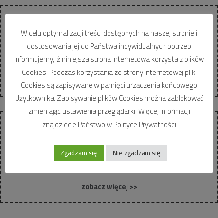
Carporty
W celu optymalizacji treści dostępnych na naszej stronie i
Oferujemy Państwu wysokiej jakości Carporty w konstrukcji
dostosowania jej do Państwa indywidualnych potrzeb
stalowej na pojedyncze i podwójne miejsca parkingowe oraz w
informujemy, iż niniejsza strona internetowa korzysta z plików
zabudowie szeregowej na parkingi masowe …
Cookies. Podczas korzystania ze strony internetowej pliki
zobacz więcej >>
Cookies są zapisywane w pamięci urządzenia końcowego
Użytkownika. Zapisywanie plików Cookies można zablokować
zmieniając ustawienia przeglądarki. Więcej informacji
znajdziecie Państwo w Polityce Prywatności
Wiaty śmietnikowe
Każdy z nas wielokrotnie przechodził obok przepełnionych
Zgadzam się
Nie zgadzam się
koszy na śmieci przylegających do blaszanych wiat. Ich wygląd
był daleki od pożądanej estetyki osiedli …
zobacz więcej >>