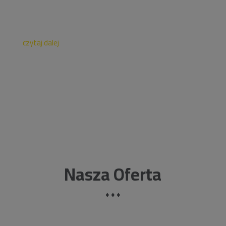
Podstawowej nr 18 w Rzeszowie. Wiaty zapewniają 48
miejsc rowerowych oraz posiadają autonomiczne
oświetlenie.Zakres prac jakie wykonała...
czytaj dalej
Nasza Oferta
♦ ♦ ♦