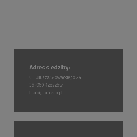
Adres siedziby:
ul. Juliusza Słowackiego 24
35-060 Rzeszów
biuro@boxeeo.pl