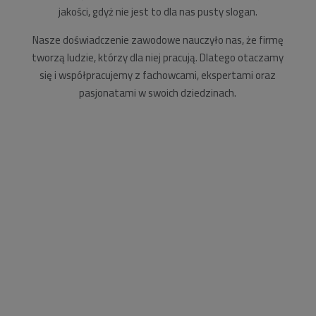
jakości, gdyż nie jest to dla nas pusty slogan.
Nasze doświadczenie zawodowe nauczyło nas, że firmę
tworzą ludzie, którzy dla niej pracują. Dlatego otaczamy
się i współpracujemy z fachowcami, ekspertami oraz
pasjonatami w swoich dziedzinach.
Realizacja w Rzeszowie
Realizacja w Rzeszowie Przedstawiamy naszą ostatnią
realizację dla Miasta Rzeszowa reprezentowanego
przez Zarząd Transportu Miejskiego w Rzeszowie.
Polegała ona na dostarczeniu i zamontowaniu naszych
modułowych wiat rowerowych przy Szkole