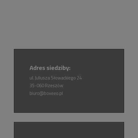
Adres siedziby:
ul. Juliusza Słowackiego 24
35-060 Rzeszów
biuro@boxeeo.pl