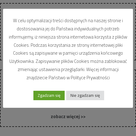
Carporty
W celu optymalizacji treści dostępnych na naszej stronie i
Oferujemy Państwu wysokiej jakości Carporty w konstrukcji
dostosowania jej do Państwa indywidualnych potrzeb
stalowej na pojedyncze i podwójne miejsca parkingowe oraz w
informujemy, iż niniejsza strona internetowa korzysta z plików
zabudowie szeregowej na parkingi masowe …
Cookies. Podczas korzystania ze strony internetowej pliki
zobacz więcej >>
Cookies są zapisywane w pamięci urządzenia końcowego
Użytkownika. Zapisywanie plików Cookies można zablokować
zmieniając ustawienia przeglądarki. Więcej informacji
znajdziecie Państwo w Polityce Prywatności
Wiaty śmietnikowe
Każdy z nas wielokrotnie przechodził obok przepełnionych
Zgadzam się
Nie zgadzam się
koszy na śmieci przylegających do blaszanych wiat. Ich wygląd
był daleki od pożądanej estetyki osiedli …
zobacz więcej >>