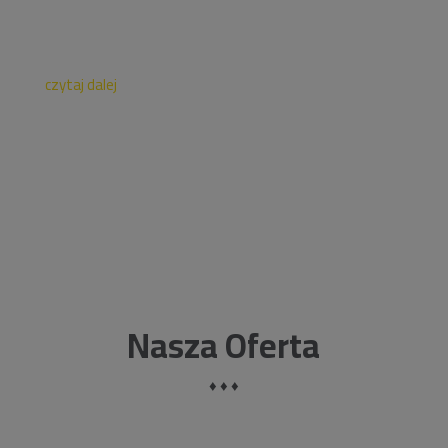
Podstawowej nr 18 w Rzeszowie. Wiaty zapewniają 48
miejsc rowerowych oraz posiadają autonomiczne
oświetlenie.Zakres prac jakie wykonała...
czytaj dalej
Nasza Oferta
♦ ♦ ♦